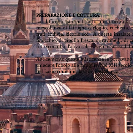
PREPARAZIONE E COTTURA:
La difficoltà sta nel fatto di procurarsi 
mescolanza di lattughe cerfoglio, ruchetta, c
frati, indivia, cicorie ecc… A queste insalate
finocchio, di cipolla fresca, di ravanelli, di c
tutto con olio d'oliva sale e aceto o succo di 
Anticamente questa misticanza la portavano a
chiedere l'obolo alle famiglie. Nel XIII secol
nel Lazio come insalata di mescolanza