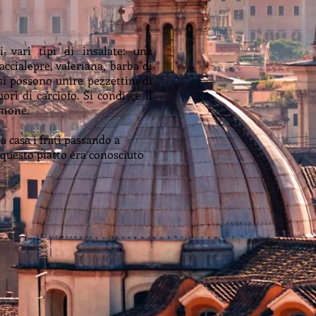
i vari tipi di insalate: una
accialepre, valeriana, barba di
 si possono unire pezzettini di
uori di carciofo. Si condisce il
limone.
 casa i frati passando a
o questo piatto era conosciuto