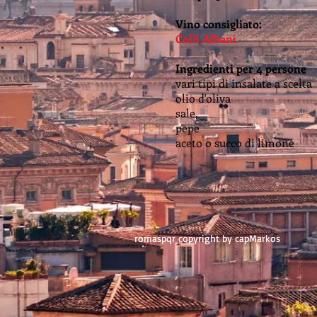
Vino consigliato:
Colli Albani
Ingredienti per 4 persone
vari tipi di insalate a scelta
olio d'oliva
sale,
pepe
aceto o succo di limone
romaspqr copyright by capMarkos