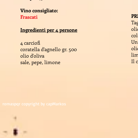
Vino consigliato:
PR
Frascati
Tag
ol
Ingredienti per 4 persone
co
Uni
4 carciofi
oli
coratella d'agnello gr. 500
lim
olio d'oliva
Il 
sale, pepe, limone
romaspqr copyright by capMarkos