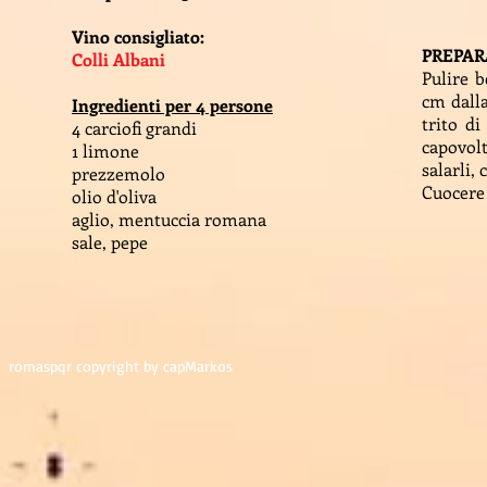
Vino consigliato:
PREPAR
Colli Albani
Pulire b
cm dalla
Ingredienti per 4 persone
trito di
4 carciofi grandi
capovolt
1 limone
salarli,
prezzemolo
Cuocere 
olio d'oliva
aglio, mentuccia romana
sale, pepe
romaspqr copyright by capMarkos